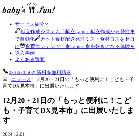
サービス紹介
献立作成システム
「
献立Labo
」
献立作成から発注ま
で自動化
カット食材配送
発注ミス・食材ロスをゼロ
に
食育コンテンツ
「
食Labo
」
食を好きになる体験を
導入事例
よくある質問
03-6670-5025
資料を無料請求
ニュース
12月20・21日の「もっと便利に！こども・子
育てDX見本市」に出展いたします
12月20・21日の「もっと便利に！こど
も・子育てDX見本市」に出展いたしま
す
2024.12.01