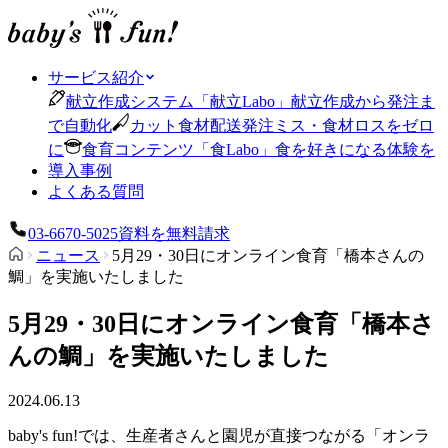
サービス紹介
献立作成システム
「
献立Labo
」
献立作成から発注ま
で自動化
カット食材配送
発注ミス・食材ロスをゼロ
に
食育コンテンツ
「
食Labo
」
食を好きになる体験を
導入事例
よくある質問
03-6670-5025
資料を無料請求
ニュース
5月29・30日にオンライン食育「橋本さんの
鯛」を実施いたしました
5月29・30日にオンライン食育「橋本さ
んの鯛」を実施いたしました
2024.06.13
baby's fun!では、生産者さんと園児が直接つながる「オンラ